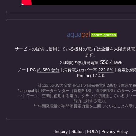
*
サービスの提供に使用している機材の電力
は全量を太陽光発電
ます。
556.4
24時間の累積発電量
kWh
ノートPC
約 580 台分
| 消費電力カバー率
222.6％
| 発電設備稼
Factor)
17.4％
計133.56kWの産業用低圧太陽光発電所2基を兵庫県で
* aquapal専用データセンター（首都圏1棟、道央圏1棟）のサー
ットワーク、空調に使用する電力。クラウドで調達しているリソ
能力に対する電力。
** 年間発電量が年間消費電力量を上回っていることを示
Inquiry
|
Status
|
EULA
|
Privacy Policy