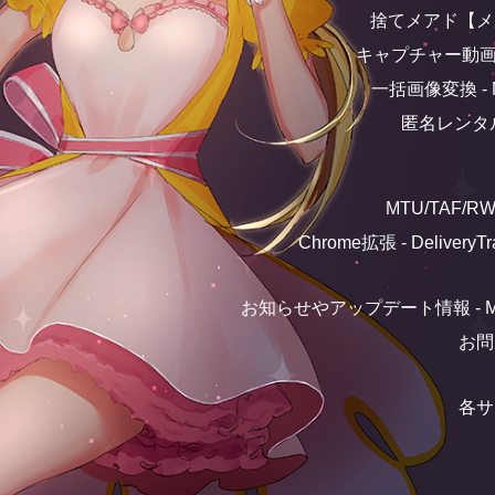
捨てメアド【メ
キャプチャー動画
一括画像変換 - Mag
匿名レンタルチ
MTU/TAF/RW
Chrome拡張 - DeliveryTra
お知らせやアップデート情報 - Magi
お問
各サ